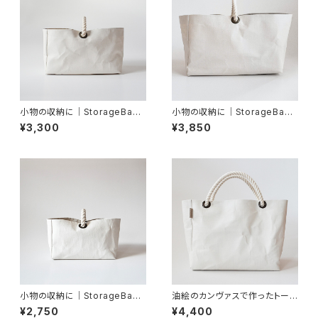
小物の収納に｜StorageBask
小物の収納に｜StorageBask
et（S）
et（M）
¥3,300
¥3,850
小物の収納に｜StorageBask
油絵のカンヴァスで作ったトート
et（MINI）
バッグ｜Tote_F2_2WAY-ROP
¥2,750
¥4,400
E