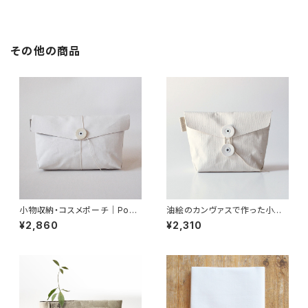
その他の商品
小物収納・コスメポーチ｜Pouc
油絵のカンヴァスで作った小さ
h（A6）
いポーチ｜TINY Pouch
¥2,860
¥2,310