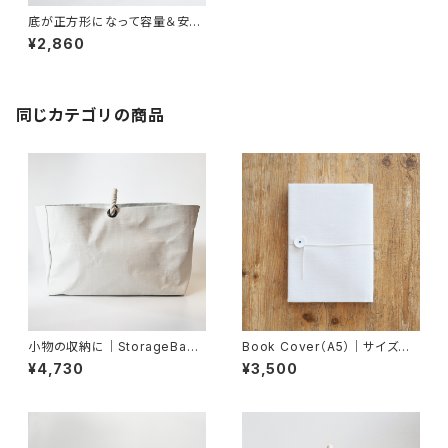
底が正方形になって容量＆安定
感アップ｜StorageBag_M3_S
¥2,860
B
同じカテゴリの商品
小物の収納に｜StorageBask
Book Cover（A5）｜サイズカ
et（L）
スタム
¥4,730
¥3,500