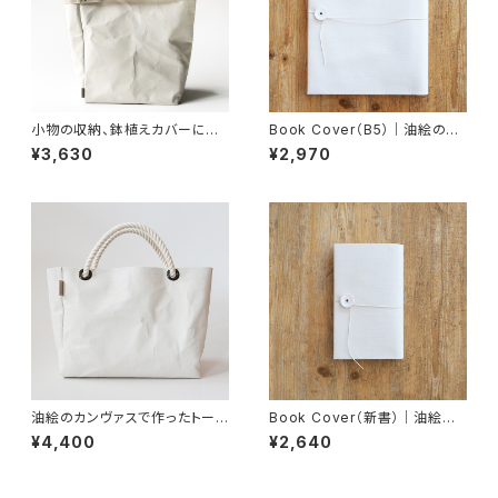
小物の収納、鉢植えカバーにも
Book Cover（B5）｜油絵のカ
｜StorageBag_F4
ンヴァスで作った、B5サイズのブ
¥3,630
¥2,970
ックカバー
油絵のカンヴァスで作ったトート
Book Cover（新書）｜油絵の
バッグ｜Tote_F2_2WAY-ROP
カンヴァスで作った、新書サイズ
¥4,400
¥2,640
E
のブックカバー