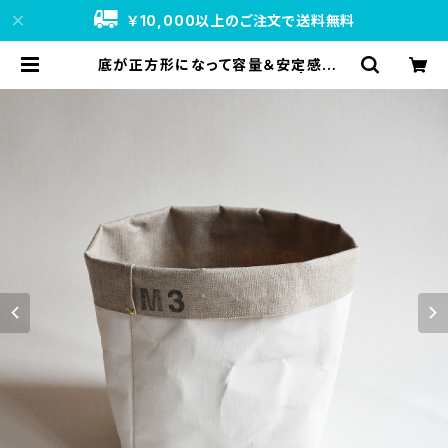
￥10,000以上のご注文で送料無料
底が正方形になって容量＆安定感アッ
プ｜StorageBag_M3_SB | N/no